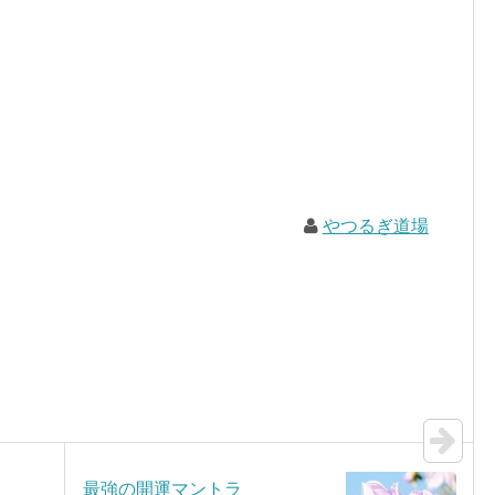
やつるぎ道場
最強の開運マントラ